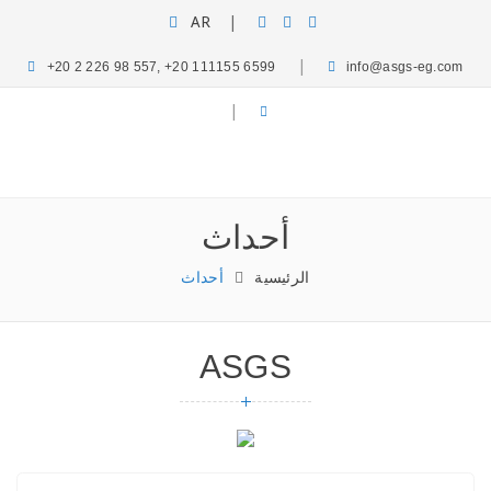
AR
|
|
+20 2 226 98 557, +20 111155 6599
info@asgs-eg.com
الرئيسية
من نحن
كلمة الرئيس
|
مجالات أعمالنا
خدماتنا
ميديا
وظائف
أحداث
تواصل معنا
أحداث
الرئيسية
أحداث
ASGS