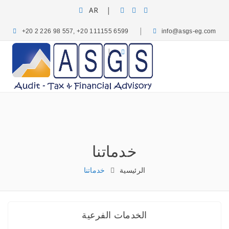
AR
|
|
+20 2 226 98 557, +20 111155 6599
info@asgs-eg.com
|
الرئيسية
من نحن
كلمة الرئيس
مجالات أعمالنا
خدماتنا
ميديا
وظائف
أحداث
تواصل معنا
خدماتنا
الرئيسية
خدماتنا
الخدمات الفرعية