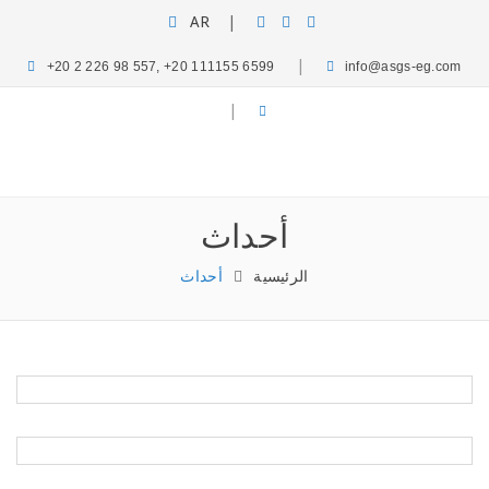
AR
|
|
+20 2 226 98 557, +20 111155 6599
info@asgs-eg.com
الرئيسية
من نحن
كلمة الرئيس
|
مجالات أعمالنا
خدماتنا
ميديا
وظائف
أحداث
تواصل معنا
أحداث
الرئيسية
أحداث
إتفاقية تعاون بين بيزنيسيتا وي وبين اي اس جي اس
حفل منح الزميل بالمكتب الاستاذ احمد عبد الغفار شهادة
الماجستير في المراجعة القضائية