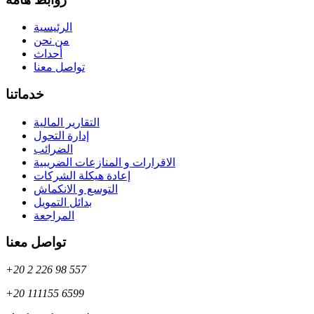
الرئيسية
من نحن
أحداث
تواصل معنا
خدماتنا
التقارير المالية
إدارة التحول
الضرائب
الاقرارات و المنازعات الضريبية
إعادة هيكلة الشركات
التوسع و الانكماش
بدائل التمويل
المراجعة
تواصل معنا
+20 2 226 98 557
+20 111155 6599