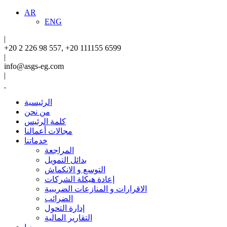
AR
ENG
|
+20 2 226 98 557, +20 111155 6599
|
info@asgs-eg.com
|
الرئيسية
من نحن
كلمة الرئيس
مجالات أعمالنا
خدماتنا
المراجعة
بدائل التمويل
التوسع و الانكماش
إعادة هيكلة الشركات
الاقرارات و المنازعات الضريبية
الضرائب
إدارة التحول
التقارير المالية